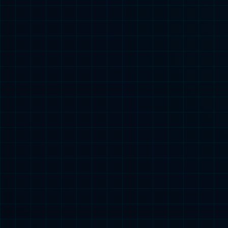
勇士交易得到杜兰特，联盟格局震
张继科
动
📅 2026-
📅 2026-05-18
👁️ 1995
📊 排行榜
🏆 积分榜 · 英超
#
球队
场
胜
曼城
34
26
1
阿森纳
34
24
2
利物浦
34
22
3
曼联
34
20
4