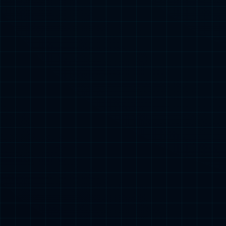
热刺
34
18
5
切尔西
34
16
6
💬 球迷互动区
足球小王子
Lv.28
⚽
皇马这场踢得太漂亮了！贝林厄姆真核心！
篮球老炮
Lv.35
🏀
湖人今年总冠军稳了？浓眉这状态无敌啊🔥
电竞迷弟
Lv.19
🎮
T1这运营绝了，Faker还是那个神！