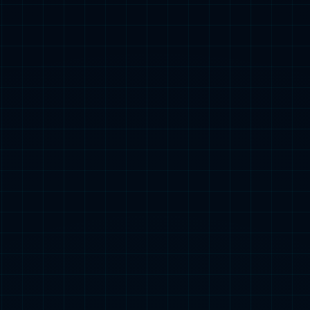
2:1
BLG
🇩🇪
🇮🇹
🇫🇷
🇨🇳
德甲
意甲
法甲
中超