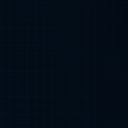
⚽
球星
赛扩军至
C罗收获生涯第900球，里程碑之夜
📅 2026-05-18
👁️ 1531
👁️ 1420