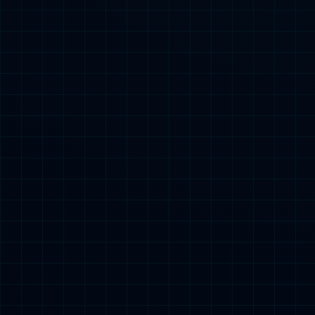
绿茵过客
Lv.22
🌿
梅西退役之前还能再拿一次世界杯吗？期待！
扣篮王
Lv.31
💪
CBA辽宁VS广东这场裁判尺度有点迷啊...
战术大师
Lv.42
你
🧠
瓜迪奥拉这场变阵三后卫，直接封死对面反击路
🌍 球坛部落